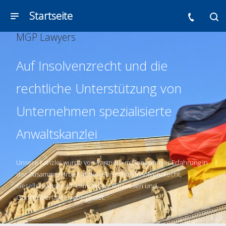
Startseite
MGP Lawyers
Auf Insolvenzrecht und die
rechtliche Unterstützung von
Unternehmen spezialisierte
Anwaltskanzlei
Unsere Kanzlei wurde von Partnern mit langjähriger Erfahrung in
der Zusammenarbeit in den Bereichen Insolvenzrecht,
Gesellschaftsrecht, Immobilien, Bauwesen und
Gerichtsverfahren gegründet.